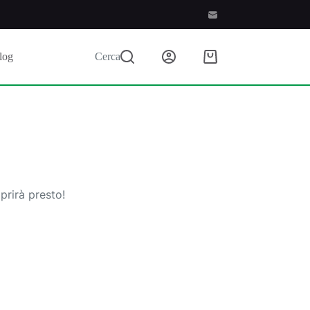
log
Cerca
Carrello
prirà presto!