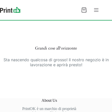
Salta
al
contenuto
Carrello
Vai
al
contenuto
Grandi cose all'orizzonte
Sta nascendo qualcosa di grosso! Il nostro negozio è in
lavorazione e aprirà presto!
About Us
PrintOK è un marchio di proprietà